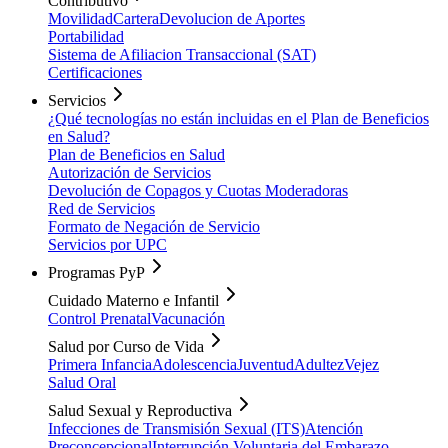
Contributivo
Movilidad
Cartera
Devolucion de Aportes
Portabilidad
Sistema de Afiliacion Transaccional (SAT)
Certificaciones
Servicios
¿Qué tecnologías no están incluidas en el Plan de Beneficios
en Salud?
Plan de Beneficios en Salud
Autorización de Servicios
Devolución de Copagos y Cuotas Moderadoras
Red de Servicios
Formato de Negación de Servicio
Servicios por UPC
Programas PyP
Cuidado Materno e Infantil
Control Prenatal
Vacunación
Salud por Curso de Vida
Primera Infancia
Adolescencia
Juventud
Adultez
Vejez
Salud Oral
Salud Sexual y Reproductiva
Infecciones de Transmisión Sexual (ITS)
Atención
Preconcepcional
Interrupción Voluntaria del Embarazo