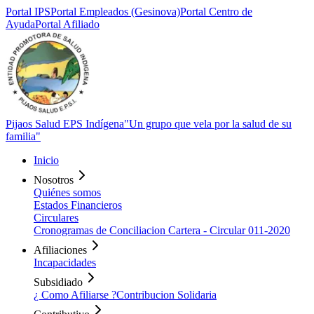
Portal
IPS
Portal
Empleados (Gesinova)
Portal Centro de
Ayuda
Portal
Afiliado
Pijaos Salud EPS Indígena
"Un grupo que vela por la salud de su
familia"
Inicio
Nosotros
Quiénes somos
Estados Financieros
Circulares
Cronogramas de Conciliacion Cartera - Circular 011-2020
Afiliaciones
Incapacidades
Subsidiado
¿ Como Afiliarse ?
Contribucion Solidaria