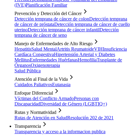
(IVE)
Planificación Familiar
Prevención y Detección del Cáncer
Detección temprana de cáncer de colon
Detección temprana
de cáncer de próstata
Detección temprana de cáncer de cuello
uterino
Detección temprana de cáncer infantil
Detección
temprana de cáncer de seno
Manejo de Enfermedades de Alto Riesgo
Hepatitis
Salud Mental
Artritis Reumatoide
VIH
Insuficiencia
Cardíaca Congestiva
Hipertensión Arterial y Diabetes
Mellitus
Enfermedades Huérfanas
Hemofilia
Trasplante de
Órganos
Oxigenoterapia
Salud Pública
Atención al Final de la Vida
Cuidados Paliativos
Eutanasia
Enfoque Diferencial
Víctimas del Conflicto Armado
Personas con
Discapacidad
Diversidad de Género (LGBTIQ+)
Rutas y Normatividad
Rutas de Atención en Salud
Resolución 202 de 2021
Transparencia
Transparencia y acceso a la informacion publica